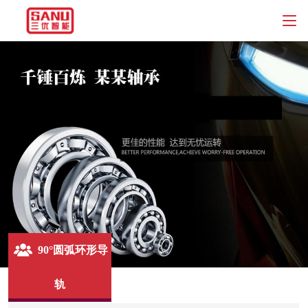
90°圆弧环形导
轨