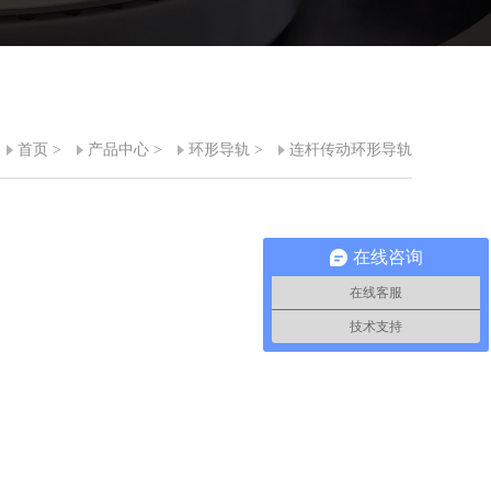
首页
>
产品中心
>
环形导轨
>
连杆传动环形导轨
在线咨询
在线客服
技术支持