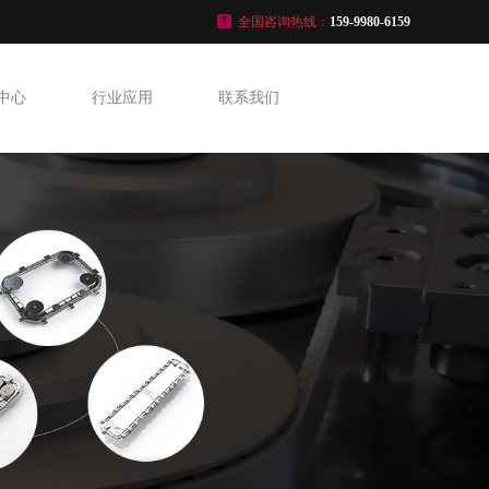
全国咨询热线：
159-9980-6159
中心
行业应用
联系我们