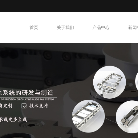
首页
关于我们
产品中心
新闻