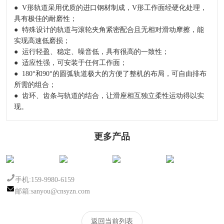
● V形轨道采用优质的进口钢材制成，V形工作面经硬化处理，
具有极佳的耐磨性；
● 特殊设计的轨道与滚轮夹角紧密配合且无相对滑动摩擦，能
实现高速低磨损；
● 运行轻盈、稳定、噪音低，具有很高的一致性；
● 适应性强，可安装于任何工作面；
● 180°和90°的圆弧轨道极大的方便了整机的布局，可自由排布
所需的组合；
● 齿环、齿条与轨道的结合，让滑座相互独立柔性运动得以实
现。
更多产品
90°圆弧环形导
精密环形导轨滑
环形导轨零件
180°精密滚轮圆
轨
座
弧导轨
手机:159-9980-6159
邮箱:sanyou@cnsyzn.com
返回当前列表