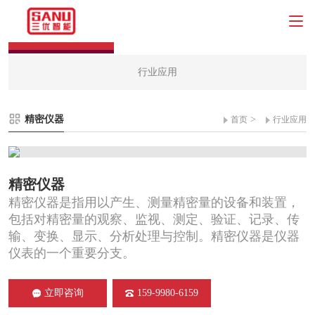
精密仪器
行业应用
精密仪器
>
首页
行业应用
精密仪器
精密仪器是指用以产生、测量精密量的设备和装置，
包括对精密量的观察、监视、测定、验证、记录、传
输、变换、显示、分析处理与控制。精密仪器是仪器
仪表的一个重要分支。
立即咨询
159-9980-6159